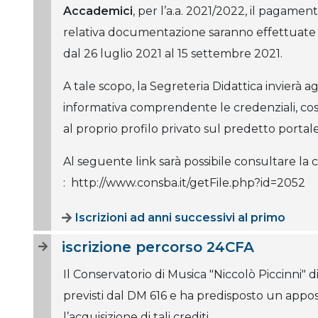
Accademici
, per l’a.a. 2021/2022, il pagamen
relativa documentazione saranno effettuate o
dal 26 luglio 2021 al 15 settembre 2021.
A tale scopo, la Segreteria Didattica invierà ag
informativa comprendente le credenziali, cos
al proprio profilo privato sul predetto portal
Al seguente link sarà possibile consultare l
: http://www.consba.it/getFile.php?id=2052
Iscrizioni ad anni successivi al primo
iscrizione percorso 24CFA
Il Conservatorio di Musica "Niccolò Piccinni" di
previsti dal DM 616 e ha predisposto un apposi
l’acquisizione di tali crediti.