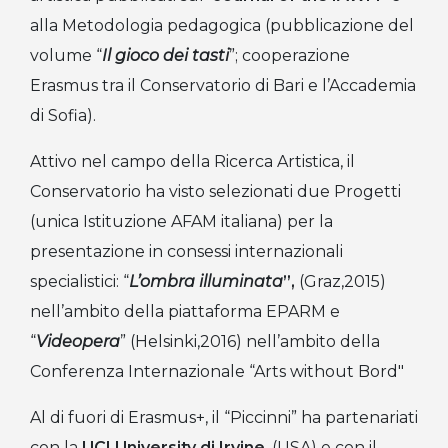
alla Metodologia pedagogica (pubblicazione del
volume “
Il gioco dei tasti
”; cooperazione
Erasmus tra il Conservatorio di Bari e l’Accademia
di Sofia).
Attivo nel campo della Ricerca Artistica, il
Conservatorio ha visto selezionati due Progetti
(unica Istituzione AFAM italiana) per la
presentazione in consessi internazionali
specialistici: “
L’ombra illuminata
”,
(Graz,2015)
nell’ambito della piattaforma EPARM e
“
Videopera
” (Helsinki,2016) nell’ambito della
Conferenza Internazionale “Arts without Bord"
Al di fuori di Erasmus+, il “Piccinni” ha partenariati
con la
UCI University di Irvine
, (USA) e con il