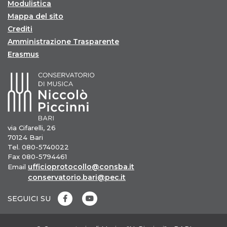
Modulistica
Mappa del sito
Crediti
Amministrazione Trasparente
Erasmus
via Cifarelli, 26
70124 Bari
Tel. 080-5740022
Fax 080-5794461
ufficioprotocollo@consba.it
Email
conservatorio.bari@pec.it
SEGUICI SU