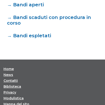
→
Bandi aperti
→
Bandi scaduti con procedura in
corso
→
Bandi espletati
Home
News
Contatti
Biblioteca
Privacy
Modulistica
Mappa del sito