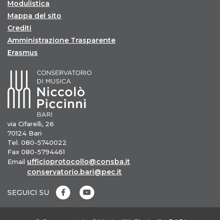
Modulistica
Mappa del sito
Crediti
Amministrazione Trasparente
Erasmus
via Cifarelli, 26
70124 Bari
Tel. 080-5740022
Fax 080-5794461
ufficioprotocollo@consba.it
Email
conservatorio.bari@pec.it
SEGUICI SU