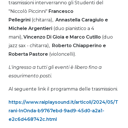
trasmissioni interverranno gli Studenti del
"Niccolò Piccinni"
Francesco
Pellegrini
(chitarra),
Annastella Caragiulo e
Michele Argentieri
(duo pianistico a 4
mani),
Vincenzo Di Gioia e Marco Cutillo
(duo
jazz sax - chitarra),
Roberto Chiapperino e
Roberta Pastore
(violoncelli).
L'ingresso a tutti gli eventi è libero fino a
esaurimento posti.
Al seguente link il programma delle trasmissioni.
https://www.raiplaysound.it/articoli/2024/05/T
rani-InOnda-b9767ebd-9ad9-45d0-a2a1-
e2c6d468742c.html