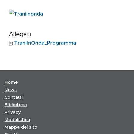
Allegati
TraniInOnda_Programma
Home
News
Contatti
Biblioteca
Privacy
Modulistica
Mappa del sito