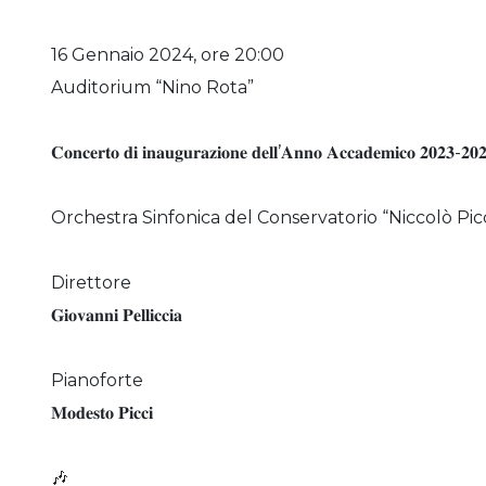
16 Gennaio 2024, ore 20:00
Auditorium “Nino Rota”
𝐂𝐨𝐧𝐜𝐞𝐫𝐭𝐨 𝐝𝐢 𝐢𝐧𝐚𝐮𝐠𝐮𝐫𝐚𝐳𝐢𝐨𝐧𝐞 𝐝𝐞𝐥𝐥’𝐀𝐧𝐧𝐨 𝐀𝐜𝐜𝐚𝐝𝐞𝐦𝐢𝐜𝐨 𝟐𝟎𝟐𝟑-𝟐𝟎
Orchestra Sinfonica del Conservatorio “Niccolò Pic
Direttore
𝐆𝐢𝐨𝐯𝐚𝐧𝐧𝐢 𝐏𝐞𝐥𝐥𝐢𝐜𝐜𝐢𝐚
Pianoforte
𝐌𝐨𝐝𝐞𝐬𝐭𝐨 𝐏𝐢𝐜𝐜𝐢
🎶