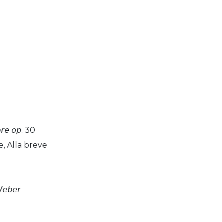
𝘰𝘳𝘦 𝘰𝘱. 30
, Alla breve
𝘞𝘦𝘣𝘦𝘳