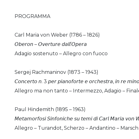
PROGRAMMA
Carl Maria von Weber (1786 – 1826)
𝘖𝘣𝘦𝘳𝘰𝘯 – 𝘖𝘷𝘦𝘳𝘵𝘶𝘳𝘦 𝘥𝘢𝘭𝘭’𝘖𝘱𝘦𝘳𝘢
Adagio sostenuto – Allegro con fuoco
Sergej Rachmaninov (1873 – 1943)
𝘊𝘰𝘯𝘤𝘦𝘳𝘵𝘰 𝘯. 3 𝘱𝘦𝘳 𝘱𝘪𝘢𝘯𝘰𝘧𝘰𝘳𝘵𝘦 𝘦 𝘰𝘳𝘤𝘩𝘦𝘴𝘵𝘳𝘢, 𝘪𝘯 𝘳𝘦 𝘮𝘪
Allegro ma non tanto – Intermezzo, Adagio – Finale
Paul Hindemith (1895 – 1963)
𝘔𝘦𝘵𝘢𝘮𝘰𝘳𝘧𝘰𝘴𝘪 𝘚𝘪𝘯𝘧𝘰𝘯𝘪𝘤𝘩𝘦 𝘴𝘶 𝘵𝘦𝘮𝘪 𝘥𝘪 𝘊𝘢𝘳𝘭 𝘔𝘢𝘳𝘪𝘢 𝘷𝘰𝘯 
Allegro – Turandot, Scherzo – Andantino – Marsch