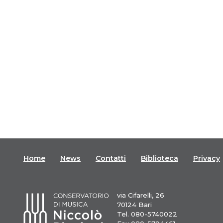
Home
News
Contatti
Biblioteca
Privacy
via Cifarelli, 26
70124 Bari
Tel. 080-5740022