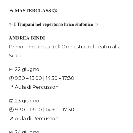
🎶 𝐌𝐀𝐒𝐓𝐄𝐑𝐂𝐋𝐀𝐒𝐒 🎼
✨ 𝐈 𝐓𝐢𝐦𝐩𝐚𝐧𝐢 𝐧𝐞𝐥 𝐫𝐞𝐩𝐞𝐫𝐭𝐨𝐫𝐢𝐨 𝐥𝐢𝐫𝐢𝐜𝐨 𝐬𝐢𝐧𝐟𝐨𝐧𝐢𝐜𝐨 ✨
𝐀𝐍𝐃𝐑𝐄𝐀 𝐁𝐈𝐍𝐃𝐈
Primo Timpanista dell’Orchestra del Teatro alla
Scala
📅 22 giugno
🕘 9:30 – 13:00 | 14:30 – 17:30
📍 Aula di Percussioni
📅 23 giugno
🕘 9:30 – 13:00 | 14:30 – 17:30
📍 Aula di Percussioni
📅 24 giugno