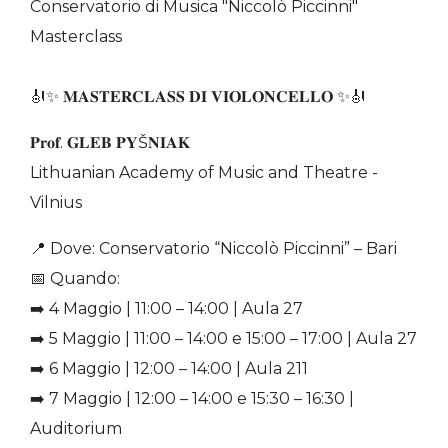
Conservatorio di Musica "Niccolò Piccinni"
Masterclass
🎻✨ 𝐌𝐀𝐒𝐓𝐄𝐑𝐂𝐋𝐀𝐒𝐒 𝐃𝐈 𝐕𝐈𝐎𝐋𝐎𝐍𝐂𝐄𝐋𝐋𝐎 ✨🎻
𝐏𝐫𝐨𝐟. 𝐆𝐋𝐄𝐁 𝐏𝐘Š𝐍𝐈𝐀𝐊
Lithuanian Academy of Music and Theatre -
Vilnius
📍 Dove: Conservatorio “Niccolò Piccinni” – Bari
📅 Quando:
➡️ 4 Maggio | 11:00 – 14:00 | Aula 27
➡️ 5 Maggio | 11:00 – 14:00 e 15:00 – 17:00 | Aula 27
➡️ 6 Maggio | 12:00 – 14:00 | Aula 211
➡️ 7 Maggio | 12:00 – 14:00 e 15:30 – 16:30 |
Auditorium