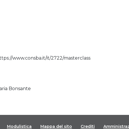
https://www.consba.it/it/2722/masterclass
aria Bonsante
Modulistica
Mappa del sito
Crediti
Amministra