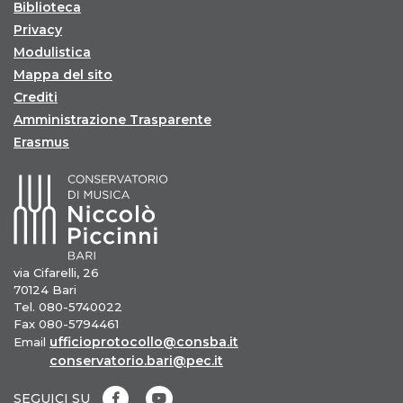
Biblioteca
Privacy
Modulistica
Mappa del sito
Crediti
Amministrazione Trasparente
Erasmus
via Cifarelli, 26
70124 Bari
Tel. 080-5740022
Fax 080-5794461
ufficioprotocollo@consba.it
Email
conservatorio.bari@pec.it
SEGUICI SU